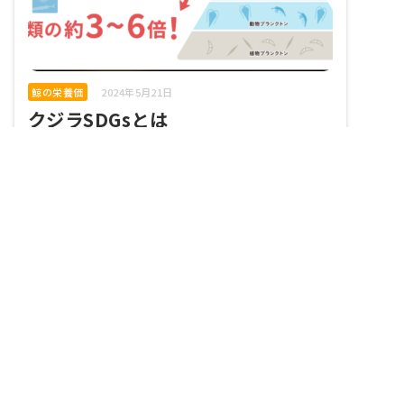
鯨の栄養価
2024年5月21日
クジラSDGsとは
体の大きいクジラは当然食事の量も多くなります。
クジラは1日に自分の体重の3～４％の量の食事をし
ます。 そのためクジラ全体が年間で食べる魚の総量
は約3～5億トンといわれています。 これは人類の年
間漁獲…
…
1
2
3
4
6