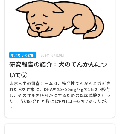
鯨肉ペットフード
クジラオイルのメリット
その他
オメガ３の効能
2024年6月19日
研究報告の紹介：犬のてんかんにつ
いて②
東京大学の調査チームは、特発性てんかんと診断さ
れた犬を対象に、DHAを25~50mg/kgで1日2回投与
し、その作用を明らかにするための臨床試験を行っ
た。 当初の発作回数は1か月に3～6回であったが、
…