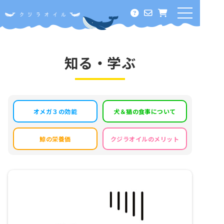
ホーム
オメガ３って何？
知る・学ぶ
クジラオイルに期待できること
酸化に負けない！その秘密
オメガ３の効能
犬＆猫の食事について
料金・定期コース
鯨の栄養価
クジラオイルのメリット
知る・学ぶ
オメガ３の効能
犬＆猫の食事について
鯨の栄養価