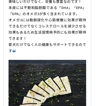
美味しいだけでなく、栄養も豊富なのです！
鯨肉ペットフード
本皮には不飽和脂肪酸である「DHA」「EPA」
クジラオイルのメリット
「DPA」のオメガ3が多く含まれています。
オメガ3には動脈硬化や心筋梗塞に効果が期待
その他
できるだけでなくコレステロールを減少させる
効果もあるため生活習慣病予防にも効果が期待
できます！
愛犬だけでなく人の健康もサポートできるので
す