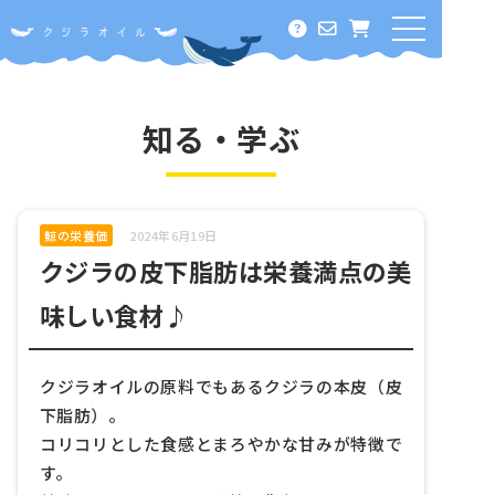
ホーム
オメガ３って何？
知る・学ぶ
クジラオイルに期待できること
酸化に負けない！その秘密
鯨の栄養価
2024年6月19日
クジラの皮下脂肪は栄養満点の美
料金・定期コース
味しい食材♪
知る・学ぶ
クジラオイルの原料でもあるクジラの本皮（皮
オメガ３の効能
下脂肪）。
犬＆猫の食事について
コリコリとした食感とまろやかな甘みが特徴で
す。
鯨の栄養価