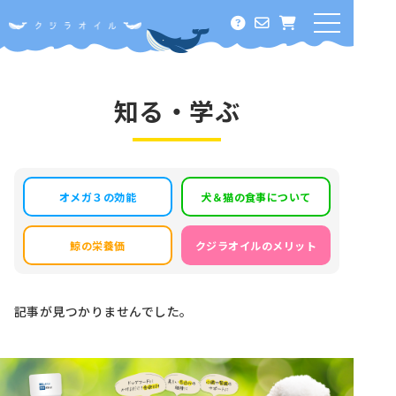
ホーム
オメガ３って何？
知る・学ぶ
クジラオイルに期待できること
酸化に負けない！その秘密
オメガ３の効能
犬＆猫の食事について
料金・定期コース
鯨の栄養価
クジラオイルのメリット
知る・学ぶ
記事が見つかりませんでした。
オメガ３の効能
犬＆猫の食事について
鯨の栄養価