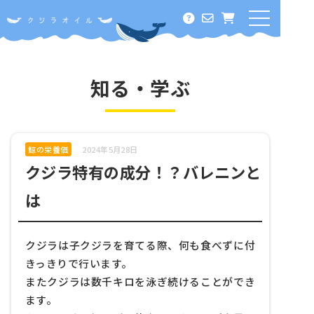
ホーム
オメガ３って何？
知る・学ぶ
クジラオイルに期待できること
酸化に負けない！その秘密
鯨の栄養価
2024年5月28日
クジラ特有の成分！？バレニンと
料金・定期コース
は
知る・学ぶ
クジラは子クジラを育てる際、何も食べずに付
オメガ３の効能
きっきりで行います。
犬＆猫の食事について
またクジラは数千キロを泳ぎ続けることができ
ます。
鯨の栄養価