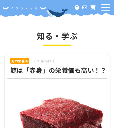
ホーム
オメガ３って何？
知る・学ぶ
クジラオイルに期待できること
酸化に負けない！その秘密
鯨の栄養価
2021年9月2日
鯨は「赤身」の栄養価も高い！？
料金・定期コース
知る・学ぶ
オメガ３の効能
犬＆猫の食事について
鯨の栄養価