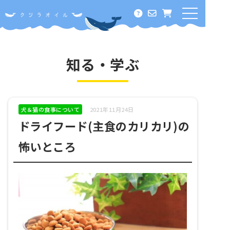
ホーム
オメガ３って何？
知る・学ぶ
クジラオイルに期待できること
酸化に負けない！その秘密
犬＆猫の食事について
2021年11月24日
ドライフード(主食のカリカリ)の
料金・定期コース
怖いところ
知る・学ぶ
オメガ３の効能
犬＆猫の食事について
鯨の栄養価