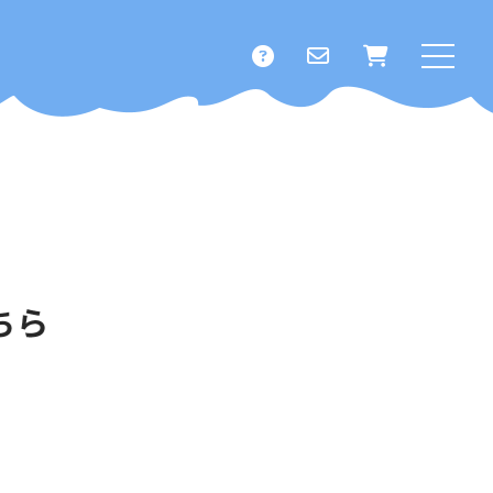
ホーム
オメガ３って何？
クジラオイルに期待できること
酸化に負けない！その秘密
料金・定期コース
知る・学ぶ
オメガ３の効能
犬＆猫の食事について
鯨の栄養価